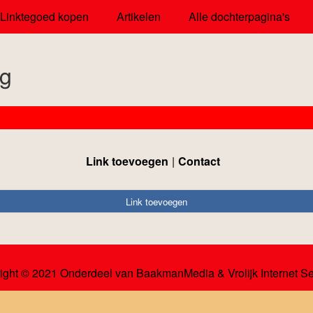
Linktegoed kopen
Artikelen
Alle dochterpagina's
ng
Link toevoegen
Contact
Link toevoegen
ight © 2021 Onderdeel van
BaakmanMedia
&
Vrolijk Internet S