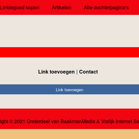
Linktegoed kopen
Artikelen
Alle dochterpagina's
Link toevoegen
Contact
Link toevoegen
ight © 2021 Onderdeel van
BaakmanMedia
&
Vrolijk Internet S