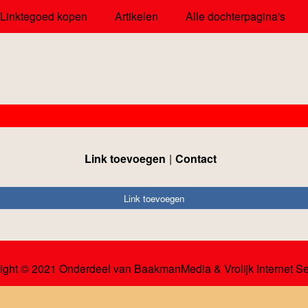
Linktegoed kopen
Artikelen
Alle dochterpagina's
Link toevoegen
Contact
Link toevoegen
ight © 2021 Onderdeel van
BaakmanMedia
&
Vrolijk Internet S